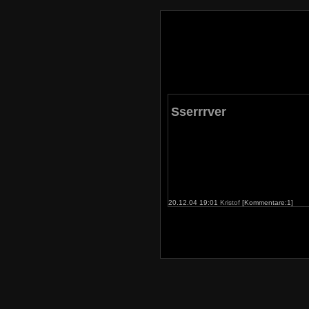
Sserrrver
20.12.04 19:01
Kristof
[Kommentare:1]