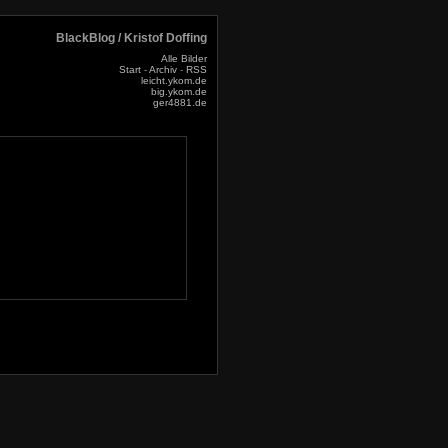
BlackBlog / Kristof Doffing
Alle Bilder
Start
-
Archiv
-
RSS
leicht.ykom.de
big.ykom.de
ger4881.de