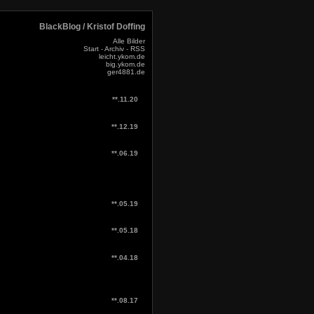
BlackBlog / Kristof Doffing
Alle Bilder
Start
-
Archiv
-
RSS
leicht.ykom.de
big.ykom.de
ger4881.de
**.11.20
**.12.19
**.06.19
**.05.19
**.05.18
**.04.18
**.08.17