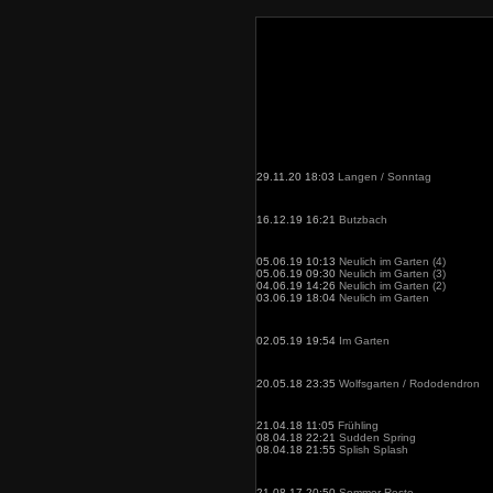
29.11.20 18:03
Langen / Sonntag
16.12.19 16:21
Butzbach
05.06.19 10:13
Neulich im Garten (4)
05.06.19 09:30
Neulich im Garten (3)
04.06.19 14:26
Neulich im Garten (2)
03.06.19 18:04
Neulich im Garten
02.05.19 19:54
Im Garten
20.05.18 23:35
Wolfsgarten / Rododendron
21.04.18 11:05
Frühling
08.04.18 22:21
Sudden Spring
08.04.18 21:55
Splish Splash
21.08.17 20:50
Sommer-Reste