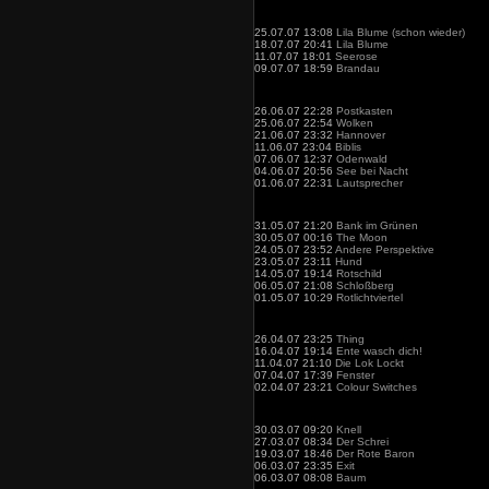
25.07.07 13:08
Lila Blume (schon wieder)
18.07.07 20:41
Lila Blume
11.07.07 18:01
Seerose
09.07.07 18:59
Brandau
26.06.07 22:28
Postkasten
25.06.07 22:54
Wolken
21.06.07 23:32
Hannover
11.06.07 23:04
Biblis
07.06.07 12:37
Odenwald
04.06.07 20:56
See bei Nacht
01.06.07 22:31
Lautsprecher
31.05.07 21:20
Bank im Grünen
30.05.07 00:16
The Moon
24.05.07 23:52
Andere Perspektive
23.05.07 23:11
Hund
14.05.07 19:14
Rotschild
06.05.07 21:08
Schloßberg
01.05.07 10:29
Rotlichtviertel
26.04.07 23:25
Thing
16.04.07 19:14
Ente wasch dich!
11.04.07 21:10
Die Lok Lockt
07.04.07 17:39
Fenster
02.04.07 23:21
Colour Switches
30.03.07 09:20
Knell
27.03.07 08:34
Der Schrei
19.03.07 18:46
Der Rote Baron
06.03.07 23:35
Exit
06.03.07 08:08
Baum