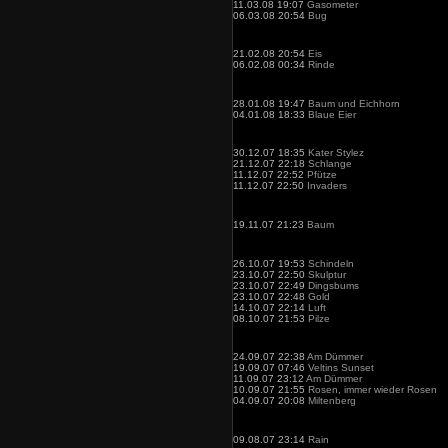
11.03.08 19:07
Gasometer
06.03.08 20:54
Bug
21.02.08 20:54
Eis
06.02.08 00:34
Rinde
28.01.08 19:47
Baum und Eichhorn
04.01.08 18:33
Blaue Eier
30.12.07 18:35
Kater Stylez
21.12.07 22:18
Schlange
11.12.07 22:52
Pfütze
11.12.07 22:50
Invaders
19.11.07 21:23
Baum
26.10.07 19:53
Schindeln
23.10.07 22:50
Skulptur
23.10.07 22:49
Dingsbums
23.10.07 22:48
Gold
14.10.07 22:14
Luft
08.10.07 21:53
Pilze
24.09.07 22:38
Am Dümmer
19.09.07 07:46
Veltins Sunset
11.09.07 23:12
Am Dümmer
10.09.07 21:55
Rosen, immer wieder Rosen
04.09.07 20:08
Miltenberg
09.08.07 23:14
Rain