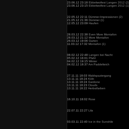
23.06.12 23:18
Ebbelwoifest Langen 2012 (2)
23.06.12 23:15
Ebbelwoifest Langen 2012 (1)
22.05.12 22:11
Dümmer-Impressionen (2)
21.05.12 21:36
Dümmer (1)
12.05.12 23:09
Haufen
28.03.12 22:38
Even More Montafon
28.03.12 21:12
More Montafon
26.03.12 19:06
Garten
11.03.12 17:32
Montafon (1)
08.02.12 22:48
Langen bei Nacht
05.02.12 16:01
Pfahl
04.02.12 19:15
Winter
04.02.12 18:37
Am Paddelteich
27.11.11 18:03
Waldspaziergang
13.11.11 18:24
Köln
13.11.11 18:24
Gardone
13.11.11 18:23
Clouds
13.11.11 18:22
Herbstfarben
16.10.11 18:02
Rose
22.07.11 22:27
Lila
03.03.11 22:40
Ice in the Sunshile