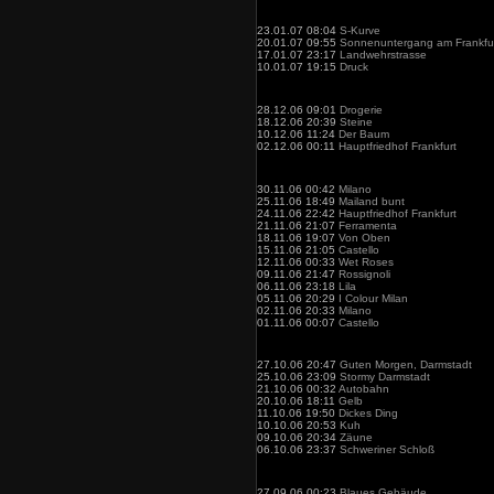
23.01.07 08:04
S-Kurve
20.01.07 09:55
Sonnenuntergang am Frankfur
17.01.07 23:17
Landwehrstrasse
10.01.07 19:15
Druck
28.12.06 09:01
Drogerie
18.12.06 20:39
Steine
10.12.06 11:24
Der Baum
02.12.06 00:11
Hauptfriedhof Frankfurt
30.11.06 00:42
Milano
25.11.06 18:49
Mailand bunt
24.11.06 22:42
Hauptfriedhof Frankfurt
21.11.06 21:07
Ferramenta
18.11.06 19:07
Von Oben
15.11.06 21:05
Castello
12.11.06 00:33
Wet Roses
09.11.06 21:47
Rossignoli
06.11.06 23:18
Lila
05.11.06 20:29
I Colour Milan
02.11.06 20:33
Milano
01.11.06 00:07
Castello
27.10.06 20:47
Guten Morgen, Darmstadt
25.10.06 23:09
Stormy Darmstadt
21.10.06 00:32
Autobahn
20.10.06 18:11
Gelb
11.10.06 19:50
Dickes Ding
10.10.06 20:53
Kuh
09.10.06 20:34
Zäune
06.10.06 23:37
Schweriner Schloß
27.09.06 00:23
Blaues Gebäude